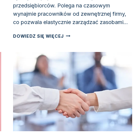
przedsiębiorców. Polega na czasowym
z
wynajmie pracowników od zewnętrznej firmy,
co pozwala elastycznie zarządzać zasobami…
ODKRYWAMY,
DOWIEDZ SIĘ WIĘCEJ
JAKI
POTENCJAŁ
MA
OUTSOURCING
PRACOWNICZY
DLA
TWOJEGO
BIZNESU