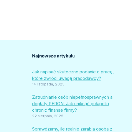
Najnowsze artykuł
u
Jak napisać skuteczne podanie o pracę,
które zwróci uwagę pracodawcy?
14 listopada, 2025
Zatrudnianie osób niepełnosprawnych a
dopłaty PFRON. Jak uniknąć pułapek i
chronić finanse firmy?
22 sierpnia, 2025
Sprawdzamy, ile realnie zarabia osoba z