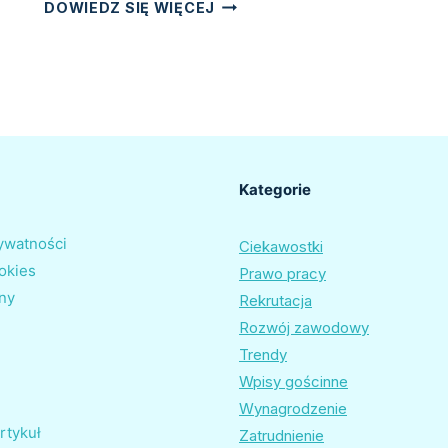
RADZIMY,
DOWIEDZ SIĘ WIĘCEJ
JAK
NAPISAĆ
PODANIE
O
PODWYŻKĘ
I
JĄ
DOSTAĆ?
Kategorie
rywatności
Ciekawostki
ookies
Prawo pracy
ny
Rekrutacja
Rozwój zawodowy
Trendy
Wpisy gościnne
Wynagrodzenie
rtykuł
Zatrudnienie