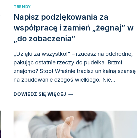
TRENDY
y
Napisz podziękowania za
współpracę i zamień „żegnaj” w
„do zobaczenia”
„Dzięki za wszystko!” – rzucasz na odchodne,
pakując ostatnie rzeczy do pudełka. Brzmi
znajomo? Stop! Właśnie tracisz unikalną szansę
na zbudowanie czegoś wielkiego. Nie…
NAPISZ
DOWIEDZ SIĘ WIĘCEJ
PODZIĘKOWANIA
ZA
WSPÓŁPRACĘ
I
ZAMIEŃ
„ŻEGNAJ”