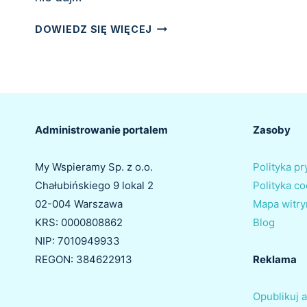
PRZESTAŃ
DOWIEDZ SIĘ WIĘCEJ
ŚCIEMNIAĆ,
GDY
PYTAJĄ
„DLACZEGO
CHCESZ
PRACOWAĆ
Administrowanie portalem
Zasoby
W
NASZEJ
My Wspieramy Sp. z o.o.
Polityka p
FIRMIE?”
Chałubińskiego 9 lokal 2
Polityka c
02-004 Warszawa
Mapa witry
KRS: 0000808862
Blog
NIP: 7010949933
REGON: 384622913
Reklama
Opublikuj a