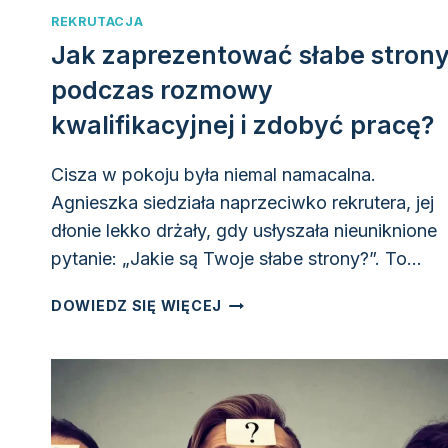
REKRUTACJA
Jak zaprezentować słabe stron
podczas rozmowy
kwalifikacyjnej i zdobyć pracę?
Cisza w pokoju była niemal namacalna.
Agnieszka siedziała naprzeciwko rekrutera, jej
dłonie lekko drżały, gdy usłyszała nieuniknione
pytanie: „Jakie są Twoje słabe strony?”. To…
JAK
DOWIEDZ SIĘ WIĘCEJ
ZAPREZENTOWAĆ
SŁABE
STRONY
PODCZAS
ROZMOWY
KWALIFIKACYJNEJ