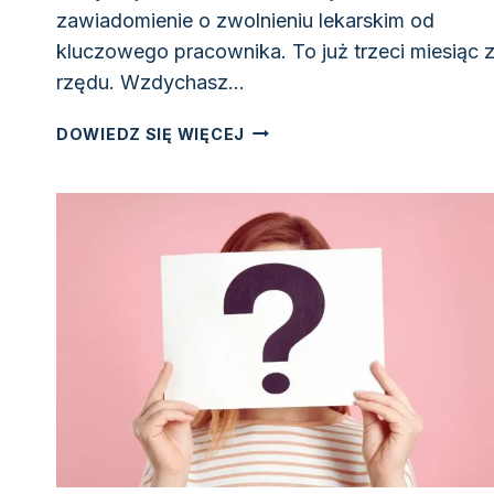
zawiadomienie o zwolnieniu lekarskim od
kluczowego pracownika. To już trzeci miesiąc 
rzędu. Wzdychasz…
POZNAJ
DOWIEDZ SIĘ WIĘCEJ
ODPOWIEDŹ
NA
PYTANIE,
„CZY
MOŻNA
ZWOLNIĆ
PRACOWNIKA
NA
L4”?