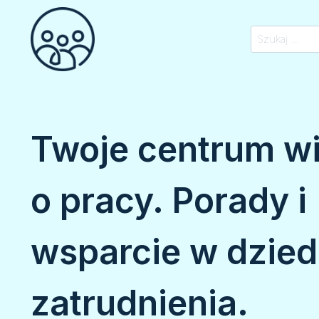
Przejdź
do
Szukaj:
treści
Twoje centrum w
o pracy. Porady i
wsparcie w dzied
zatrudnienia.