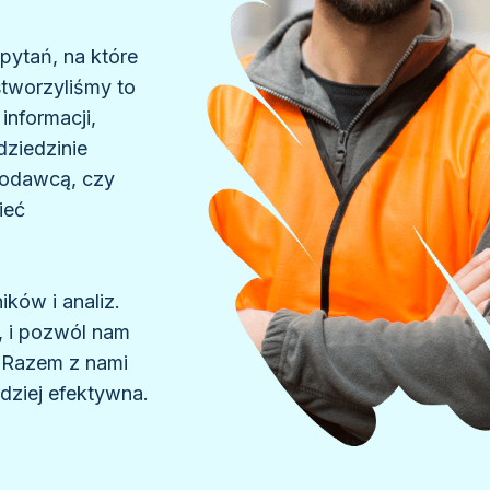
 pytań, na które
stworzyliśmy to
informacji,
dziedzinie
acodawcą, czy
ieć
ków i analiz.
ą, i pozwól nam
 Razem z nami
rdziej efektywna.