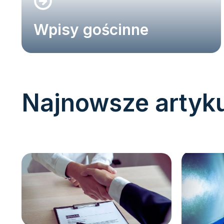
Wpisy gościnne
Najnowsze artyk