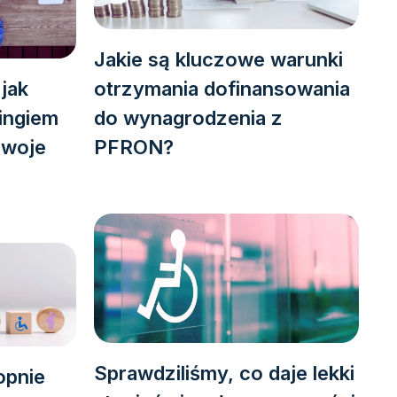
Jakie są kluczowe warunki
jak
otrzymania dofinansowania
ingiem
do wynagrodzenia z
swoje
PFRON?
Sprawdziliśmy, co daje lekki
opnie