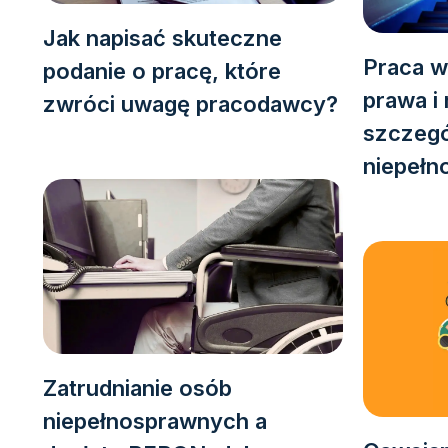
Jak napisać skuteczne
Praca w
podanie o pracę, które
prawa i 
zwróci uwagę pracodawcy?
szczegó
niepełn
Zatrudnianie osób
niepełnosprawnych a