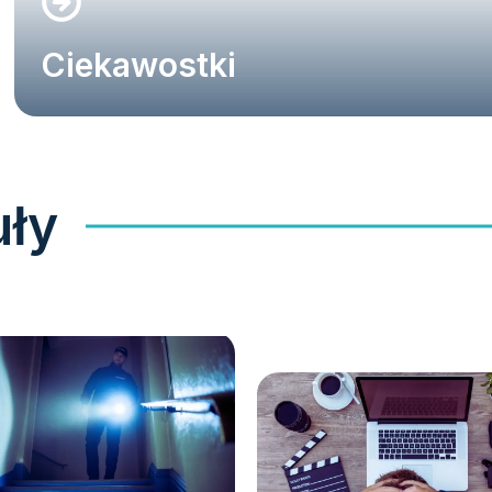
Ciekawostki
uły