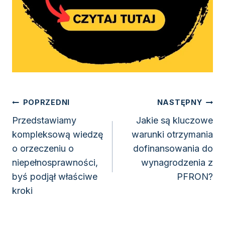
Nawigacja
POPRZEDNI
NASTĘPNY
wpisu
Przedstawiamy
Jakie są kluczowe
kompleksową wiedzę
warunki otrzymania
o orzeczeniu o
dofinansowania do
niepełnosprawności,
wynagrodzenia z
byś podjął właściwe
PFRON?
kroki