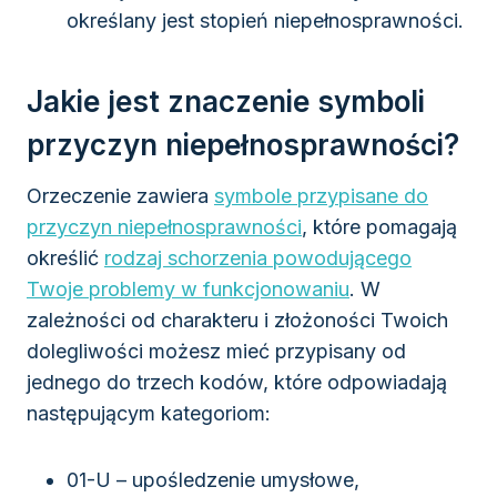
określany jest stopień niepełnosprawności.
Jakie jest znaczenie symboli
przyczyn niepełnosprawności?
Orzeczenie zawiera
symbole przypisane do
przyczyn niepełnosprawności
, które pomagają
określić
rodzaj schorzenia powodującego
Twoje problemy w funkcjonowaniu
. W
zależności od charakteru i złożoności Twoich
dolegliwości możesz mieć przypisany od
jednego do trzech kodów, które odpowiadają
następującym kategoriom:
01-U – upośledzenie umysłowe,