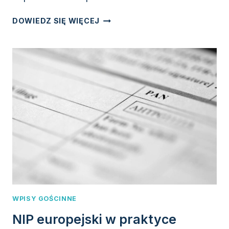
TEMPERATURA
DOWIEDZ SIĘ WIĘCEJ
W
LODÓWCE
–
JAKIE
SĄ
ZALECANE
WARTOŚCI
DLA
RÓŻNYCH
PRODUKTÓW?
WPISY GOŚCINNE
NIP europejski w praktyce