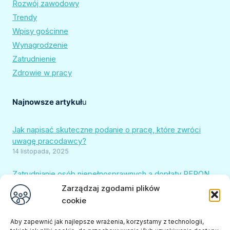
Rozwój zawodowy
Trendy
Wpisy gościnne
Wynagrodzenie
Zatrudnienie
Zdrowie w pracy
Najnowsze artykuł
u
Jak napisać skuteczne podanie o pracę, które zwróci
uwagę pracodawcy?
14 listopada, 2025
Zatrudnianie osób niepełnosprawnych a dopłaty PFRON.
Jak uniknąć pułapek i chronić finanse firmy?
Zarządzaj zgodami plików
22 sierpnia, 2025
cookie
Sprawdzamy, ile realnie zarabia osoba z orzeczeniem w
Aby zapewnić jak najlepsze wrażenia, korzystamy z technologii,
2025 roku