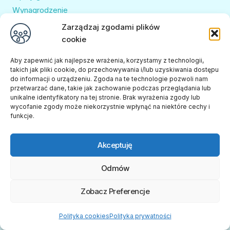
Wynagrodzenie
Zatrudnienie
Zarządzaj zgodami plików
Zdrowie w pracy
cookie
Aby zapewnić jak najlepsze wrażenia, korzystamy z technologii,
Najnowsze artykuł
u
takich jak pliki cookie, do przechowywania i/lub uzyskiwania dostępu
do informacji o urządzeniu. Zgoda na te technologie pozwoli nam
przetwarzać dane, takie jak zachowanie podczas przeglądania lub
Jak napisać skuteczne podanie o pracę, które zwróci
unikalne identyfikatory na tej stronie. Brak wyrażenia zgody lub
uwagę pracodawcy?
wycofanie zgody może niekorzystnie wpłynąć na niektóre cechy i
funkcje.
14 listopada, 2025
Zatrudnianie osób niepełnosprawnych a dopłaty PFRON.
Akceptuję
Jak uniknąć pułapek i chronić finanse firmy?
22 sierpnia, 2025
Odmów
Sprawdzamy, ile realnie zarabia osoba z orzeczeniem w
Zobacz Preferencje
2025 roku
17 marca, 2025
Polityka cookies
Polityka prywatności
Praca w nocy w świetle prawa i regulacje szczególne dla