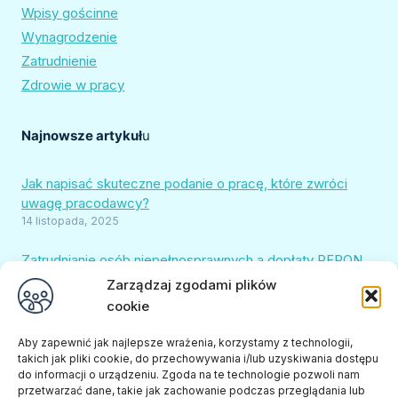
Wpisy gościnne
Wynagrodzenie
Zatrudnienie
Zdrowie w pracy
Najnowsze artykuł
u
Jak napisać skuteczne podanie o pracę, które zwróci
uwagę pracodawcy?
14 listopada, 2025
Zatrudnianie osób niepełnosprawnych a dopłaty PFRON.
Jak uniknąć pułapek i chronić finanse firmy?
Zarządzaj zgodami plików
22 sierpnia, 2025
cookie
Sprawdzamy, ile realnie zarabia osoba z orzeczeniem w
Aby zapewnić jak najlepsze wrażenia, korzystamy z technologii,
2025 roku
takich jak pliki cookie, do przechowywania i/lub uzyskiwania dostępu
17 marca, 2025
do informacji o urządzeniu. Zgoda na te technologie pozwoli nam
przetwarzać dane, takie jak zachowanie podczas przeglądania lub