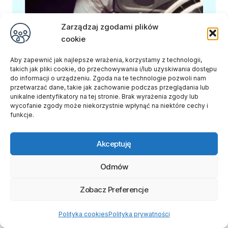
Zatrudnianie osób niepełnosprawnych a
Zarządzaj zgodami plików
dopłaty PFRON. Jak uniknąć pułapek i
cookie
chronić finanse firmy?
Aby zapewnić jak najlepsze wrażenia, korzystamy z technologii,
takich jak pliki cookie, do przechowywania i/lub uzyskiwania dostępu
do informacji o urządzeniu. Zgoda na te technologie pozwoli nam
przetwarzać dane, takie jak zachowanie podczas przeglądania lub
unikalne identyfikatory na tej stronie. Brak wyrażenia zgody lub
wycofanie zgody może niekorzystnie wpłynąć na niektóre cechy i
funkcje.
Akceptuję
Odmów
Zobacz Preferencje
Sprawdzamy, ile realnie zarabia osoba z
orzeczeniem w 2025 roku
Polityka cookies
Polityka prywatności