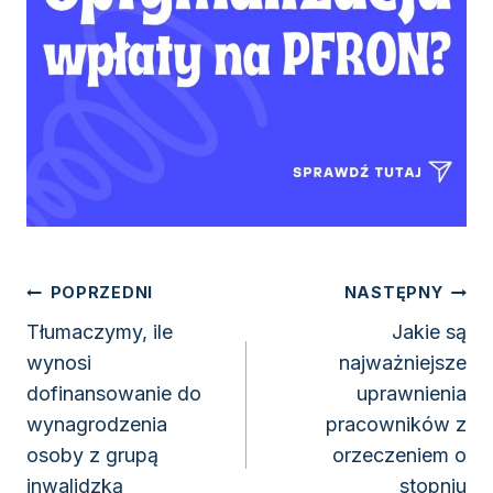
Nawigacja
POPRZEDNI
NASTĘPNY
wpisu
Tłumaczymy, ile
Jakie są
wynosi
najważniejsze
dofinansowanie do
uprawnienia
wynagrodzenia
pracowników z
osoby z grupą
orzeczeniem o
inwalidzką
stopniu